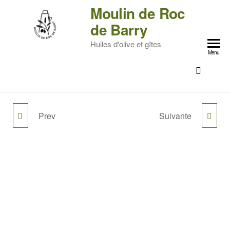
Moulin de Roc
de Barry
Huiles d'olive et gîtes
Menu
Prev
Suivante
HUILE D'OLIVE
HUILE D'OLIVE
AROMATISÉE AU
AROMATISÉE À LA
FENOUIL 25CL
LAVANDE 25CL
BOUTEILLE FINE